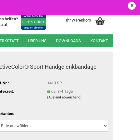
EUR
Login
Merkzettel
en helfen?
Ihr Warenkorb
o.at
WERKSTATT
ÜBER UNS
DOWNLOADS
KONTAKT
ctiveColor® Sport Handgelenkbandage
t.Nr.:
1410 SP
eferzeit:
ca. 3-4 Tage
(Ausland abweichend)
rianten: