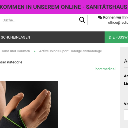
KOMMEN IN UNSEREM ONLINE - SANITÄTSHAUS
Suche...
Können wir Ihn
office@redic
 SCHUHEINLAGEN
DIE FUSS
»
Hand und Daumen
ActiveColor® Sport Handgelenkbandage
A
ieser Kategorie
bort medical
Ar
Li
Va