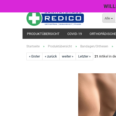
WILL
Alle
PRODUKTÜBERSICHT
COVID-19
ORTHOPÄDISCHE
»
»
»
Startseite
Produktübersicht
Bandagen/Orthesen
« Erster
« zurück
weiter »
Letzter »
21
Artikel in d