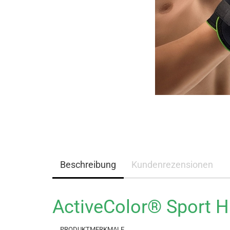
Beschreibung
Kundenrezensionen
ActiveColor® Sport 
PRODUKTMERKMALE