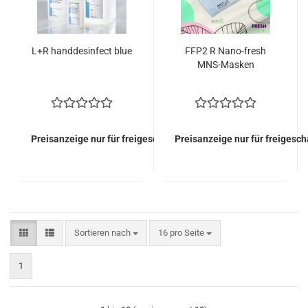
L+R handdesinfect blue
FFP2 R Nano-fresh
MNS-Masken
Preisanzeige nur für freigeschaltete Kunden
Preisanzeige nur für freigesc
Sortieren nach
pro Seite
Sortieren nach
16 pro Seite
1