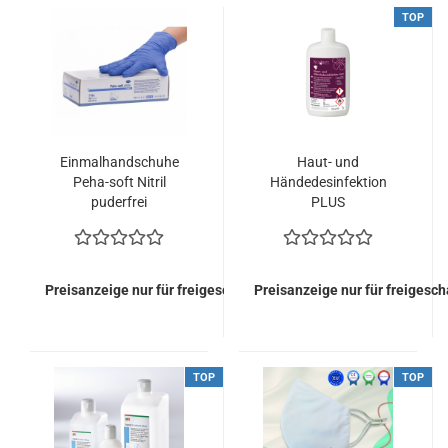
TOP
Einmalhandschuhe
Haut- und
Peha-soft Nitril
Händedesinfektion
puderfrei
PLUS
Preisanzeige nur für freigeschaltete Kunden
Preisanzeige nur für freigesc
TOP
TOP