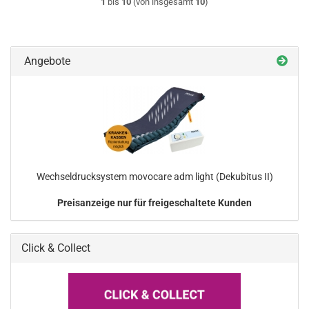
1
bis
10
(von insgesamt
10
)
Angebote
Wechseldrucksystem movocare adm light (Dekubitus II)
Preisanzeige nur für freigeschaltete Kunden
Click & Collect