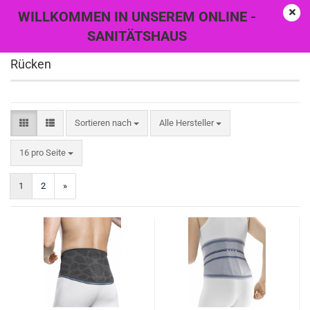
WILLKOMMEN IN UNSEREM ONLINE -
SANITÄTSHAUS
Rücken
Sortieren nach
Sortieren nach
Alle Hersteller
pro Seite
16 pro Seite
1
2
»