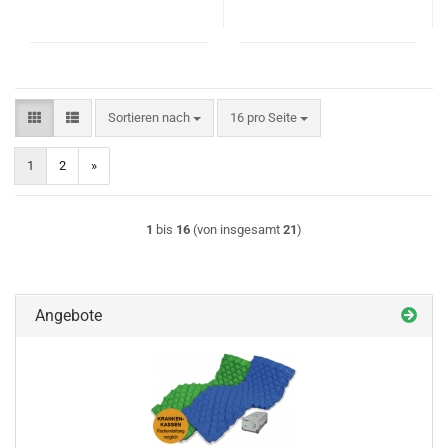
Sortieren nach
pro Seite
Sortieren nach
16 pro Seite
1
2
»
1
bis
16
(von insgesamt
21
)
Angebote