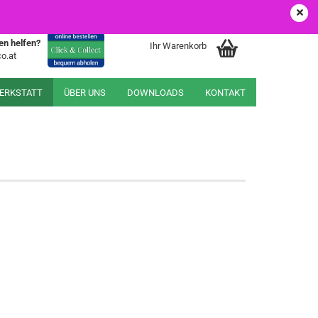
EUR
Login
Merkzettel
en helfen?
Ihr Warenkorb
o.at
WERKSTATT
ÜBER UNS
DOWNLOADS
KONTAKT