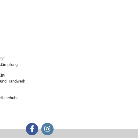
EIT
ßdämpfung
ÜR
ie und Handwerk
heitsschuhe