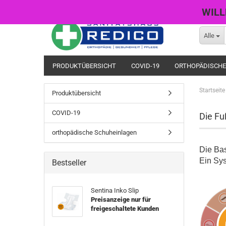
WILL
Alle
PRODUKTÜBERSICHT
COVID-19
ORTHOPÄDISCHE
Startseite
Produktübersicht
COVID-19
Die Fu
orthopädische Schuheinlagen
Die Ba
Ein Sy
Bestseller
Sentina Inko Slip
Preisanzeige nur für
freigeschaltete Kunden