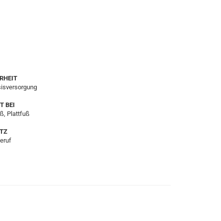
RHEIT
sisversorgung
T BEI
ß, Plattfuß
TZ
Beruf