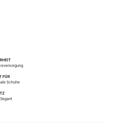
RHEIT
sisversorgung
T FÜR
ale Schuhe
TZ
Elegant