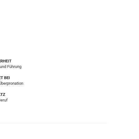
RHEIT
 und Führung
T BEI
Überpronation
ATZ
Beruf