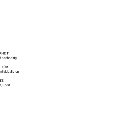
RHEIT
 nachhaltig
T FÜR
ndividualisten
TZ
f, Sport