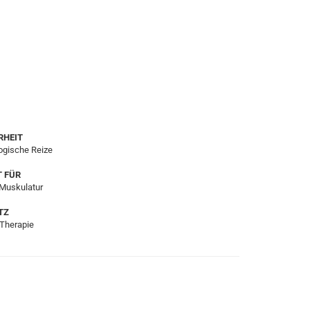
RHEIT
logische Reize
T FÜR
 Muskulatur
TZ
 Therapie