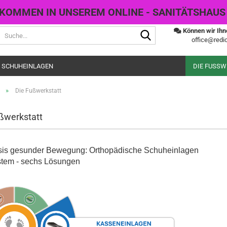
KOMMEN IN UNSEREM ONLINE - SANITÄTSHAUS
Suche...
Können wir Ihn
office@redic
 SCHUHEINLAGEN
DIE FUSS
»
Die Fußwerkstatt
ßwerkstatt
sis gesunder Bewegung: Orthopädische Schuheinlagen
stem - sechs Lösungen