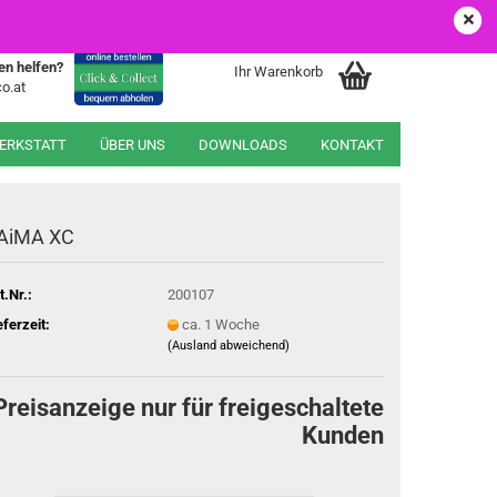
EUR
Login
Merkzettel
en helfen?
Ihr Warenkorb
o.at
WERKSTATT
ÜBER UNS
DOWNLOADS
KONTAKT
AiMA XC
t.Nr.:
200107
eferzeit:
ca. 1 Woche
(Ausland abweichend)
Preisanzeige nur für freigeschaltete
Kunden