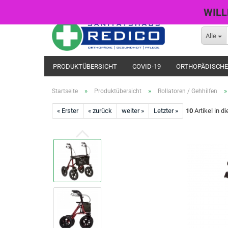
WILL
Alle
PRODUKTÜBERSICHT
COVID-19
ORTHOPÄDISCHE
»
»
Startseite
Produktübersicht
Rollatoren / Gehhilfen
« Erster
« zurück
weiter »
Letzter »
10
Artikel in d