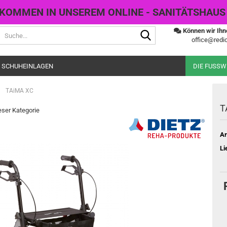
KOMMEN IN UNSEREM ONLINE - SANITÄTSHAUS
Suche...
Können wir Ihn
office@redic
 SCHUHEINLAGEN
DIE FUSS
»
TAiMA XC
T
ieser Kategorie
Ar
Li