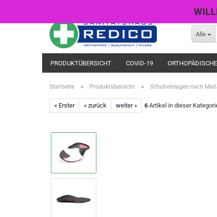
WILL
Alle
PRODUKTÜBERSICHT
COVID-19
ORTHOPÄDISCHE
»
»
Startseite
Produktübersicht
Schuheinlagen nach Maß
« Erster
« zurück
weiter »
6
Artikel in dieser Kategori