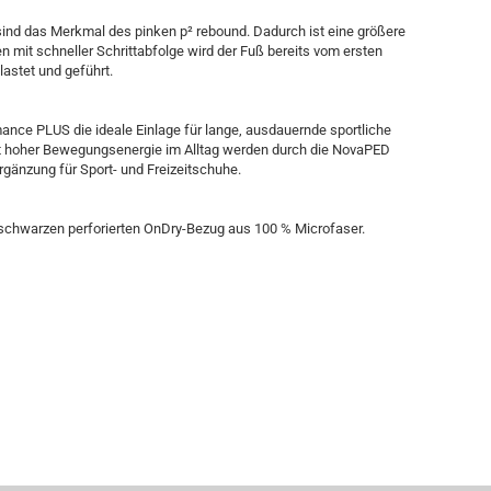
d das Merkmal des pinken p² rebound. Dadurch ist eine größere
mit schneller Schrittabfolge wird der Fuß bereits vom ersten
astet und geführt.
ance PLUS die ideale Einlage für lange, ausdauernde sportliche
t hoher Bewegungsenergie im Alltag werden durch die NovaPED
rgänzung für Sport- und Freizeitschuhe.
schwarzen perforierten OnDry-Bezug aus 100 % Microfaser.