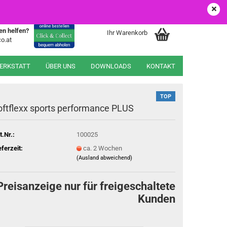
EUR
Login
Merkzettel
en helfen?
Ihr Warenkorb
o.at
WERKSTATT
ÜBER UNS
DOWNLOADS
KONTAKT
TOP
oftflexx sports performance PLUS
t.Nr.:
100025
eferzeit:
ca. 2 Wochen
(Ausland abweichend)
Preisanzeige nur für freigeschaltete
Kunden