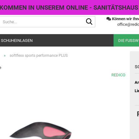
KOMMEN IN UNSEREM ONLINE - SANITÄTSHAUS
Suche...
Können wir Ihn
office@redic
 SCHUHEINLAGEN
DIE FUSS
»
softflexx sports performance PLUS
s
e
REDICO
Ar
Li