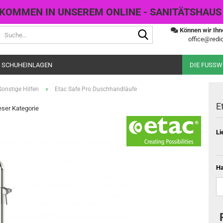
KOMMEN IN UNSEREM ONLINE - SANITÄTSHAUS
Suche...
Können wir Ihn
office@redic
 SCHUHEINLAGEN
DIE FUSS
»
Sonstige Hilfen
Etac Safe Pro Duschhandläufe
E
ieser Kategorie
Li
Ha