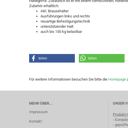
Haltegriffe. Zusätzlich ist er mit einem formschönen, höhenve
Zubehör erhältlich.
inkl. Brausehalter
Ausführungen links und rechts
neuartige Befestigungstechnik
unterstützender Halt
auch bis 150 kg belastbar
teilen
teilen
Für weitere Informationen besuchen Sie bitte die
Homepage
z
MEHR ÜBER...
UNSER 
Impressum
Produkt-H
- Europäi
Kontakt
- geprüft