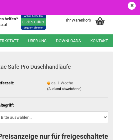
EUR
Login
Merkzettel
en helfen?
Ihr Warenkorb
o.at
WERKSTATT
ÜBER UNS
DOWNLOADS
KONTAKT
tac Safe Pro Duschhandläufe
eferzeit:
ca. 1 Woche
(Ausland abweichend)
ltegriff:
Preisanzeige nur für freigeschaltete