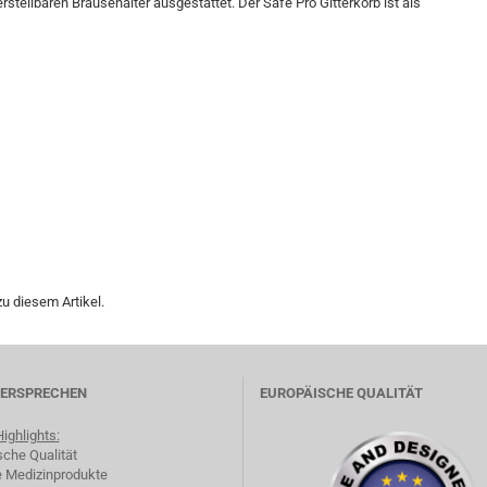
rstellbaren Brausehalter ausgestattet. Der Safe Pro Gitterkorb ist als
u diesem Artikel.
VERSPRECHEN
EUROPÄISCHE QUALITÄT
ighlights:
sche Qualität
e Medizinprodukte