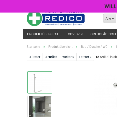
WILL
Alle
PRODUKTÜBERSICHT
COVID-19
ORTHOPÄDISCHE
»
»
»
Startseite
Produktübersicht
Bad / Dusche / WC
« Erster
« zurück
weiter »
Letzter »
12
Artikel in d