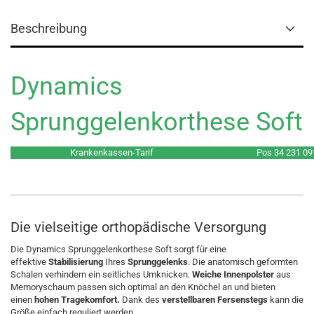
Beschreibung
Dynamics
Sprunggelenkorthese Soft
Krankenkassen-Tarif
Pos 34 231 09
Die vielseitige orthopädische Versorgung
Die Dynamics Sprunggelenkorthese Soft sorgt für eine
effektive
Stabilisierung
Ihres
Sprunggelenks
. Die anatomisch geformten
Schalen verhindern ein seitliches Umknicken.
Weiche Innenpolster
aus
Memoryschaum passen sich optimal an den Knöchel an und bieten
einen
hohen Tragekomfort.
Dank des
verstellbaren Fersenstegs
kann die
Größe einfach reguliert werden.