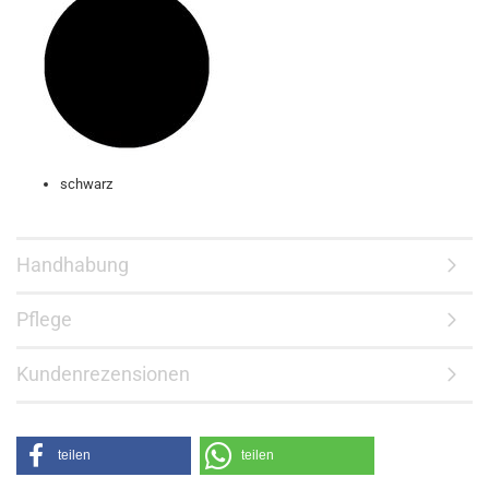
schwarz
Handhabung
Pflege
Kundenrezensionen
teilen
teilen