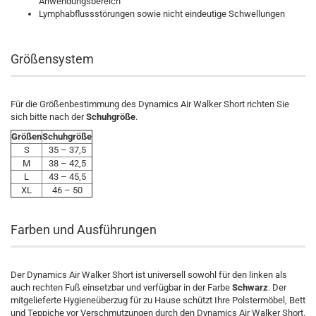
Anwendungsbereich
Lymphabflussstörungen sowie nicht eindeutige Schwellungen
Größensystem
Für die Größenbestimmung des Dynamics Air Walker Short richten Sie
sich bitte nach der
Schuhgröße
.
Größen
Schuhgröße
S
35 – 37,5
M
38 – 42,5
L
43 – 45,5
XL
46 – 50
Farben und Ausführungen
Der Dynamics Air Walker Short ist universell sowohl für den linken als
auch rechten Fuß einsetzbar und verfügbar in der Farbe
Schwarz
. Der
mitgelieferte Hygieneüberzug für zu Hause schützt Ihre Polstermöbel, Bett
und Teppiche vor Verschmutzungen durch den Dynamics Air Walker Short.