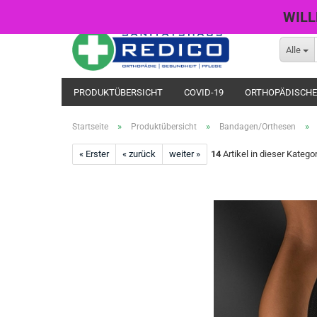
WILL
Alle
PRODUKTÜBERSICHT
COVID-19
ORTHOPÄDISCHE
»
»
»
Startseite
Produktübersicht
Bandagen/Orthesen
« Erster
« zurück
weiter »
14
Artikel in dieser Katego