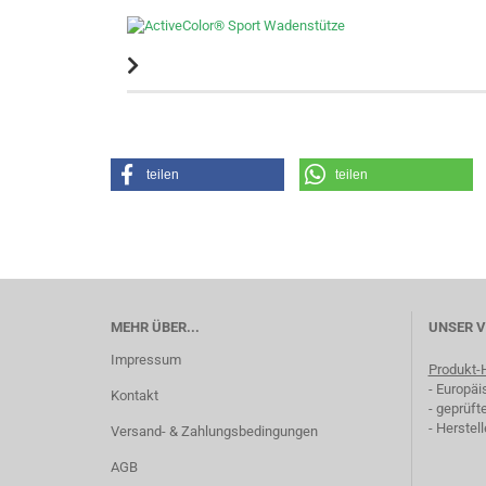
teilen
teilen
MEHR ÜBER...
UNSER 
Impressum
Produkt-H
- Europäi
Kontakt
- geprüft
- Herstel
Versand- & Zahlungsbedingungen
AGB