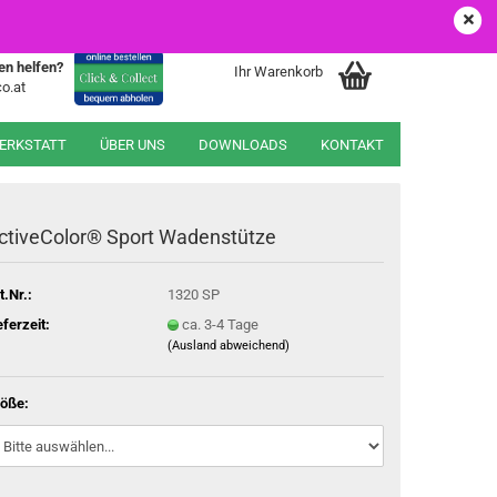
EUR
Login
Merkzettel
en helfen?
Ihr Warenkorb
o.at
WERKSTATT
ÜBER UNS
DOWNLOADS
KONTAKT
ctiveColor® Sport Wadenstütze
t.Nr.:
1320 SP
eferzeit:
ca. 3-4 Tage
(Ausland abweichend)
öße: