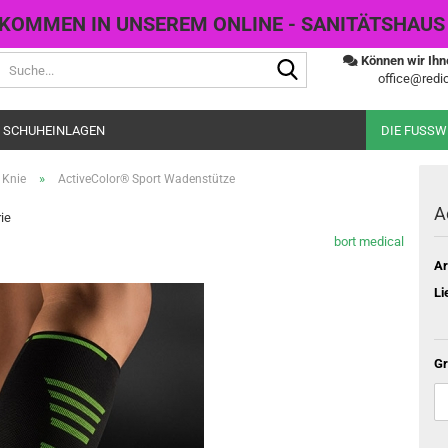
KOMMEN IN UNSEREM ONLINE - SANITÄTSHAUS
Suche...
Können wir Ihn
office@redic
 SCHUHEINLAGEN
DIE FUSS
»
Knie
ActiveColor® Sport Wadenstütze
A
rie
bort medical
Ar
Li
Gr