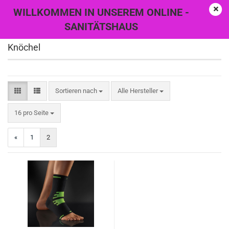
WILLKOMMEN IN UNSEREM ONLINE -
SANITÄTSHAUS
Knöchel
Sortieren nach
Sortieren nach
Alle Hersteller
pro Seite
16 pro Seite
«
1
2