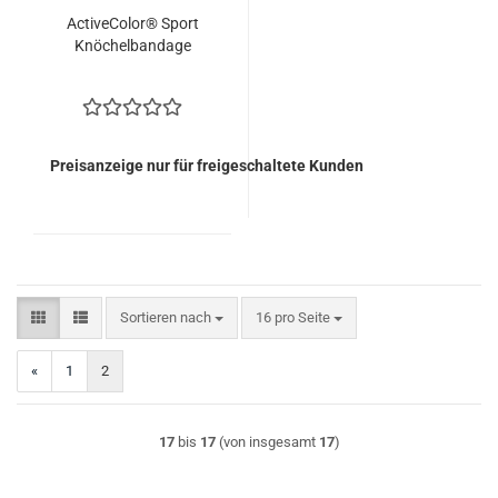
ActiveColor® Sport
Knöchelbandage
Preisanzeige nur für freigeschaltete Kunden
Sortieren nach
pro Seite
Sortieren nach
16 pro Seite
«
1
2
17
bis
17
(von insgesamt
17
)